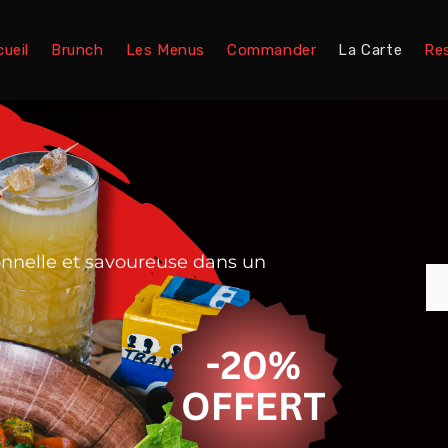
ueil
Brunch
Les Menus
Commander
La Carte
Re
onnelle et savoureuse dans un