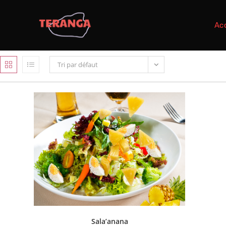
Acc
Tri par défaut
Sala’anana