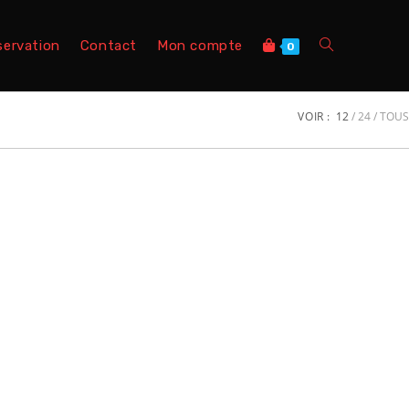
servation
Contact
Mon compte
0
VOIR :
12
24
TOUS