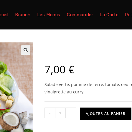
ueil
Brunch
Les Menus
Commander
La Carte
Re
Sala’coco
🔍
7,00
€
Salade verte, pomme de terre, tomate, oeuf 
vinaigrette au curry
-
+
AJOUTER AU PANIER