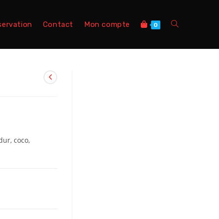
servation
Contact
Mon compte
0
dur, coco,