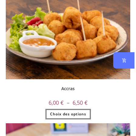
Accras
6,00
€
–
6,50
€
Choix des options