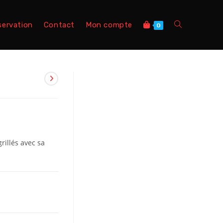
servation
Contact
Mon compte
0
rillés avec sa