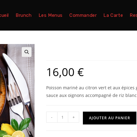
ueil
Brunch
Les Menus
Commander
La Carte
Re
Yassa poisson
🔍
16,00
€
Poisson mariné au citron vert et aux épices g
sauce aux oignons accompagné de riz blanc
-
+
AJOUTER AU PANIER