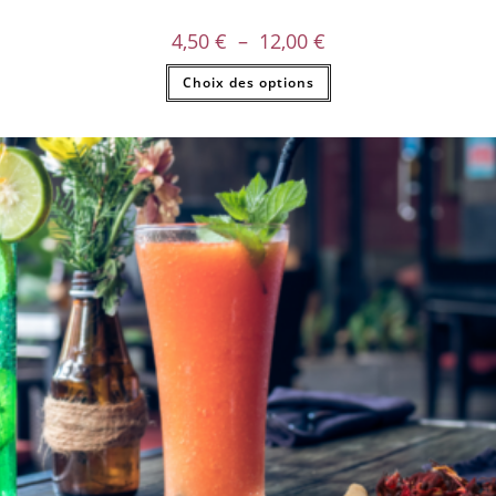
4,50
€
–
12,00
€
Choix des options