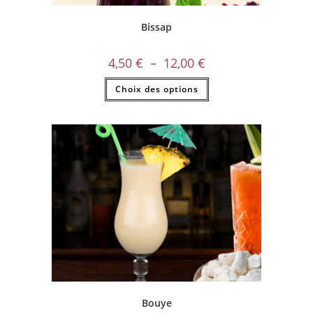
Bissap
4,50
€
–
12,00
€
Choix des options
Bouye