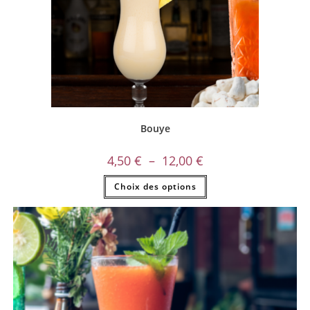
Bouye
4,50
€
–
12,00
€
Choix des options