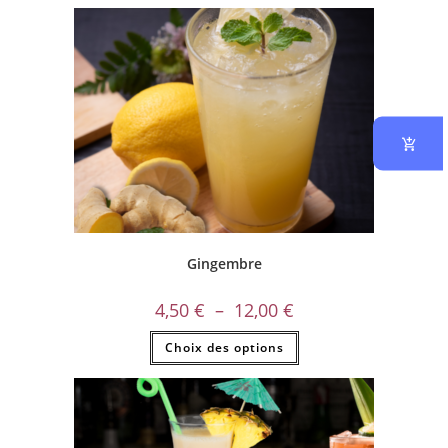
Gingembre
4,50
€
–
12,00
€
Choix des options