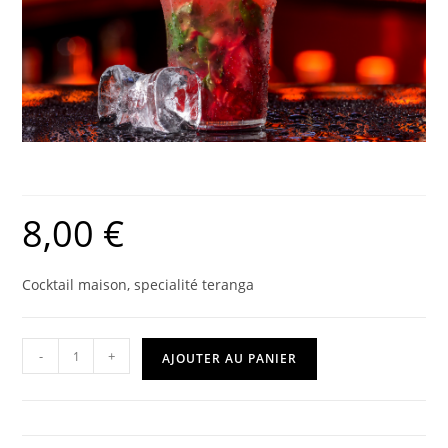
Virgin Mojito fruits rouge
8,00
€
Cocktail maison, specialité teranga
-
+
AJOUTER AU PANIER