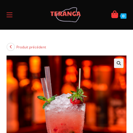
0
Produit précédent
🔍