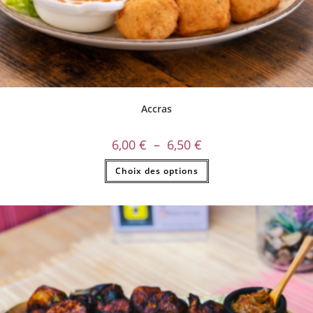
Accras
6,00
€
–
6,50
€
Choix des options