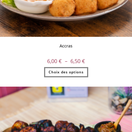
Accras
6,00
€
–
6,50
€
Choix des options